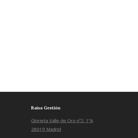
Raisa Gestión
Glorieta Valle de Oro nº2, 1ºA
28019 Madrid