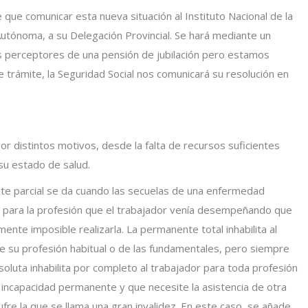
ne que comunicar esta nueva situación al Instituto Nacional de la
utónoma, a su Delegación Provincial. Se hará mediante un
 perceptores de una pensión de jubilación pero estamos
trámite, la Seguridad Social nos comunicará su resolución en
or distintos motivos, desde la falta de recursos suficientes
 su estado de salud.
te parcial se da cuando las secuelas de una enfermedad
l para la profesión que el trabajador venía desempeñando que
ente imposible realizarla. La permanente total inhabilita al
 de su profesión habitual o de las fundamentales, pero siempre
oluta inhabilita por completo al trabajador para toda profesión
a incapacidad permanente y que necesite la asistencia de otra
fre la que se llama una gran invalidez. En este caso, se añade