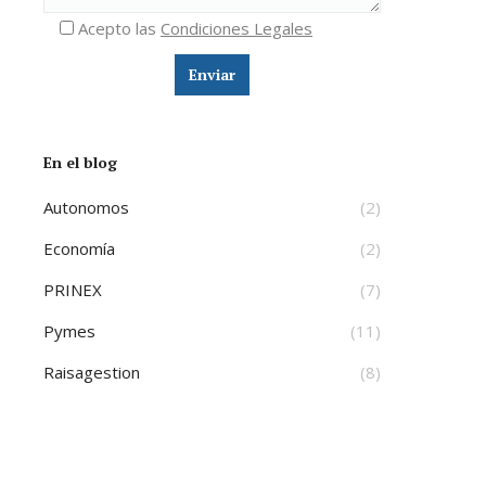
Acepto las
Condiciones Legales
En el blog
Autonomos
(2)
Economía
(2)
PRINEX
(7)
Pymes
(11)
Raisagestion
(8)